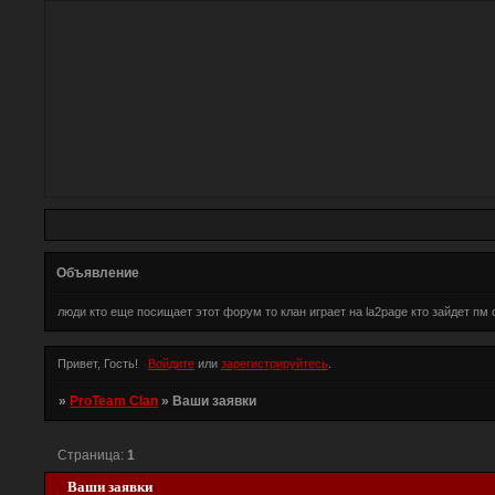
Объявление
люди кто еще посищает этот форум то клан играет на la2page кто зайдет пм 
Привет, Гость!
Войдите
или
зарегистрируйтесь
.
»
ProTeam Clan
»
Ваши заявки
Страница:
1
Ваши заявки