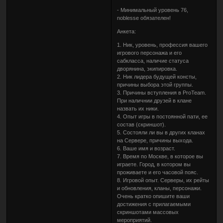
- Минимальный уровень 76,
noblesse обязателен!
Анкета:
1. Ник, уровень, профессия вашего
игрового персонажа и его
сабкласса, наличие статуса
дворянина, экипировка.
2. Ник лидера будущей консты,
причины выбора этой группы.
3. Причины вступления в ProTeam.
При наличнии друзей в клане
назвать их ники.
4. Опыт игры в постоянной пати, ее
состав (скриншот).
5. Состояли ли вы в других кланах
на Сервере, причины выхода.
6. Ваше имя и возраст.
7. Время по Москве, в которое вы
играете. Город, в котором вы
проживаете и его часовой пояс.
8. Игровой опыт. Серверы, их рейты
и обновления, кланы, персонажи.
Очень кратко опишите ваши
достижения с прилагаемыми
скриншотами массовых
мероприятий.