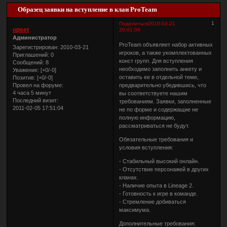
Образец заявки на вступление в клан ProTeam
1
Поделиться
2010-03-21
opset
20:01:04
Администратор
ProTeam объявляет набор активных
Зарегистрирован
: 2010-03-21
игроков, а также укомплектованных
Приглашений:
0
конст групп. Для вступления
Сообщений:
8
необходимо заполнить анкету и
Уважение:
[+0/-0]
оставить ее в отдельной теме,
Позитив:
[+0/-0]
предварительно убедившись, что
Провел на форуме:
4 часа 5 минут
вы соответствуете нашим
Последний визит:
требованиям. Заявки, заполненные
2011-02-05 17:51:04
не по форме и содержащие не
полную информацию,
рассматриваться не будут.
Обязательные требования и
условия вступления:
- Стабильный высокий онлайн.
- Отсутствие персонажей в других
кланах.
- Наличие опыта в Lineage 2.
- Готовность к игре в команде.
- Стремление добиваться
максимума.
Дополнительные требования: