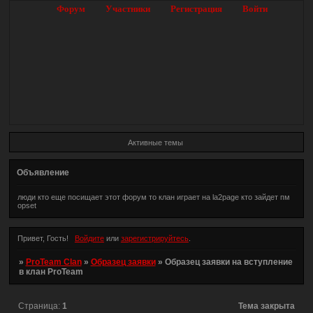
Форум
Участники
Регистрация
Войти
Активные темы
Объявление
люди кто еще посищает этот форум то клан играет на la2page кто зайдет пм
opset
Привет, Гость!
Войдите
или
зарегистрируйтесь
.
»
ProTeam Clan
»
Образец заявки
»
Образец заявки на вступление
в клан ProTeam
Страница:
1
Тема закрыта